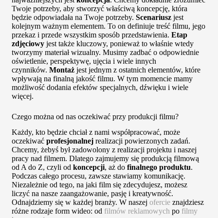
Twoje potrzeby, aby stworzyć właściwą koncepcję, która
będzie odpowiadała na Twoje potrzeby.
Scenariusz
jest
kolejnym ważnym elementem. To on definiuje treść filmu, jego
przekaz i przede wszystkim sposób przedstawienia.
Etap
zdjęciowy
jest także kluczowy, ponieważ to właśnie wtedy
tworzymy materiał wizualny. Musimy zadbać o odpowiednie
oświetlenie, perspektywę, ujęcia i wiele innych
czynników.
Montaż
jest jednym z ostatnich elementów, które
wpływają na finalną jakość filmu. W tym momencie mamy
możliwość dodania efektów specjalnych, dźwięku i wiele
więcej.
Czego można od nas oczekiwać przy produkcji filmu?
Każdy, kto będzie chciał z nami współpracować, może
oczekiwać
profesjonalnej
realizacji powierzonych zadań.
Chcemy, żebyś był zadowolony z realizacji projektu i naszej
pracy nad filmem. Dlatego zajmujemy się produkcją filmową
od A do Z, czyli od
koncepcji
, aż do
finalnego produktu
.
Podczas całego procesu, zawsze stawiamy komunikację.
Niezależnie od tego, na jaki film się zdecydujesz, możesz
liczyć na nasze zaangażowanie, pasję i kreatywność.
Odnajdziemy się w każdej branży. W naszej
ofercie
znajdziesz
różne rodzaje form wideo: od
filmów reklamowych
po
filmy