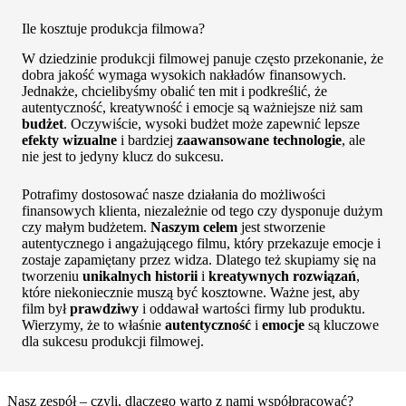
Ile kosztuje produkcja filmowa?
W dziedzinie produkcji filmowej panuje często przekonanie, że
dobra jakość wymaga wysokich nakładów finansowych.
Jednakże, chcielibyśmy obalić ten mit i podkreślić, że
autentyczność, kreatywność i emocje są ważniejsze niż sam
budżet
. Oczywiście, wysoki budżet może zapewnić lepsze
efekty wizualne
i bardziej
zaawansowane technologie
, ale
nie jest to jedyny klucz do sukcesu.
Potrafimy dostosować nasze działania do możliwości
finansowych klienta, niezależnie od tego czy dysponuje dużym
czy małym budżetem.
Naszym celem
jest stworzenie
autentycznego i angażującego filmu, który przekazuje emocje i
zostaje zapamiętany przez widza. Dlatego też skupiamy się na
tworzeniu
unikalnych historii
i
kreatywnych rozwiązań
,
które niekoniecznie muszą być kosztowne. Ważne jest, aby
film był
prawdziwy
i oddawał wartości firmy lub produktu.
Wierzymy, że to właśnie
autentyczność
i
emocje
są kluczowe
dla sukcesu produkcji filmowej.
Nasz zespół – czyli, dlaczego warto z nami współpracować?