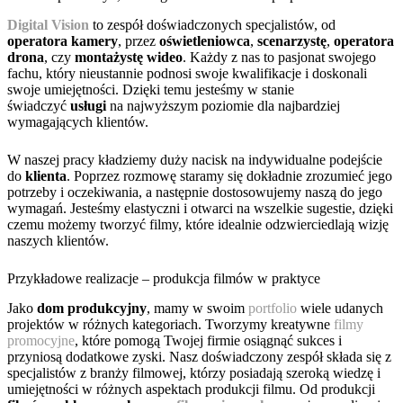
Digital Vision
to zespół doświadczonych specjalistów, od
operatora kamery
, przez
oświetleniowca
,
scenarzystę
,
operatora
drona
, czy
montażystę wideo
. Każdy z nas to pasjonat swojego
fachu, który nieustannie podnosi swoje kwalifikacje i doskonali
swoje umiejętności. Dzięki temu jesteśmy w stanie
świadczyć
usługi
na najwyższym poziomie dla najbardziej
wymagających klientów.
W naszej pracy kładziemy duży nacisk na indywidualne podejście
do
klienta
. Poprzez rozmowę staramy się dokładnie zrozumieć jego
potrzeby i oczekiwania, a następnie dostosowujemy naszą do jego
wymagań. Jesteśmy elastyczni i otwarci na wszelkie sugestie, dzięki
czemu możemy tworzyć filmy, które idealnie odzwierciedlają wizję
naszych klientów.
Przykładowe realizacje – produkcja filmów w praktyce
Jako
dom produkcyjny
, mamy w swoim
portfolio
wiele udanych
projektów w różnych kategoriach. Tworzymy kreatywne
filmy
promocyjne
, które pomogą Twojej firmie osiągnąć sukces i
przyniosą dodatkowe zyski. Nasz doświadczony zespół składa się z
specjalistów z branży filmowej, którzy posiadają szeroką wiedzę i
umiejętności w różnych aspektach produkcji filmu. Od produkcji