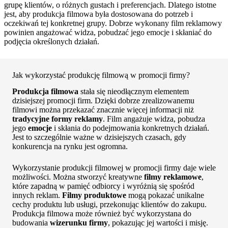
grupę klientów, o różnych gustach i preferencjach. Dlatego istotne
jest, aby produkcja filmowa była dostosowana do potrzeb i
oczekiwań tej konkretnej grupy. Dobrze wykonany film reklamowy
powinien angażować widza, pobudzać jego emocje i skłaniać do
podjęcia określonych działań.
Jak wykorzystać produkcję filmową w promocji firmy?
Produkcja filmowa
stała się nieodłącznym elementem
dzisiejszej promocji firm. Dzięki dobrze zrealizowanemu
filmowi można przekazać znacznie więcej informacji niż
tradycyjne formy reklamy
. Film angażuje widza, pobudza
jego
emocje
i skłania do podejmowania konkretnych działań.
Jest to szczególnie ważne w dzisiejszych czasach, gdy
konkurencja na rynku jest ogromna.
Wykorzystanie produkcji filmowej w promocji firmy daje wiele
możliwości. Można stworzyć kreatywne
filmy reklamowe
,
które zapadną w pamięć odbiorcy i wyróżnią się spośród
innych reklam.
Filmy produktowe
mogą pokazać unikalne
cechy produktu lub usługi, przekonując klientów do zakupu.
Produkcja filmowa może również być wykorzystana do
budowania
wizerunku firmy
, pokazując jej wartości i misję.