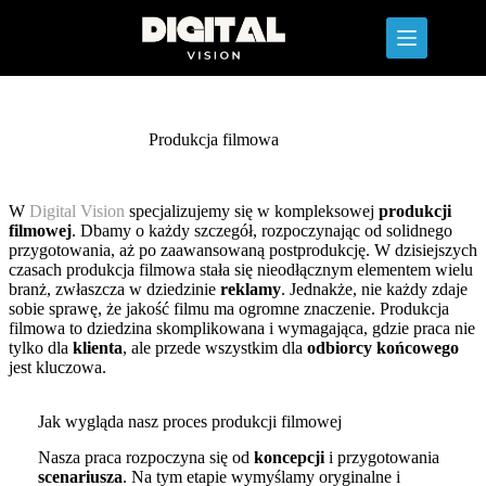
Przejdź
do
treści
Produkcja filmowa
W
Digital Vision
specjalizujemy się w kompleksowej
produkcji
filmowej
. Dbamy o każdy szczegół, rozpoczynając od solidnego
przygotowania, aż po zaawansowaną postprodukcję. W dzisiejszych
czasach produkcja filmowa stała się nieodłącznym elementem wielu
branż, zwłaszcza w dziedzinie
reklamy
. Jednakże, nie każdy zdaje
sobie sprawę, że jakość filmu ma ogromne znaczenie. Produkcja
filmowa to dziedzina skomplikowana i wymagająca, gdzie praca nie
tylko dla
klienta
, ale przede wszystkim dla
odbiorcy końcowego
jest kluczowa.
Jak wygląda nasz proces produkcji filmowej
Nasza praca rozpoczyna się od
koncepcji
i przygotowania
scenariusza
. Na tym etapie wymyślamy oryginalne i