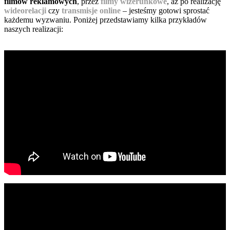
filmów reklamowych
, przez
filmy wizerunkowe
, aż po realizację
wideorelacji
czy
transmisje online
– jesteśmy gotowi sprostać
każdemu wyzwaniu. Poniżej przedstawiamy kilka przykładów
naszych realizacji: