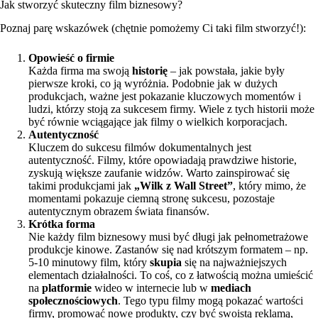
Jak stworzyć skuteczny film biznesowy?
Poznaj parę wskazówek (chętnie pomożemy Ci taki film stworzyć!):
Opowieść o firmie
Każda firma ma swoją
historię
– jak powstała, jakie były
pierwsze kroki, co ją wyróżnia. Podobnie jak w dużych
produkcjach, ważne jest pokazanie kluczowych momentów i
ludzi, którzy stoją za sukcesem firmy. Wiele z tych historii może
być równie wciągające jak filmy o wielkich korporacjach.
Autentyczność
Kluczem do sukcesu filmów dokumentalnych jest
autentyczność. Filmy, które opowiadają prawdziwe historie,
zyskują większe zaufanie widzów. Warto zainspirować się
takimi produkcjami jak
„Wilk z Wall Street”
, który mimo, że
momentami pokazuje ciemną stronę sukcesu, pozostaje
autentycznym obrazem świata finansów.
Krótka forma
Nie każdy film biznesowy musi być długi jak pełnometrażowe
produkcje kinowe. Zastanów się nad krótszym formatem – np.
5-10 minutowy film, który
skupia
się na najważniejszych
elementach działalności. To coś, co z łatwością można umieścić
na
platformie
wideo w internecie lub w
mediach
społecznościowych
. Tego typu filmy mogą pokazać wartości
firmy, promować nowe produkty, czy być swoistą reklamą,