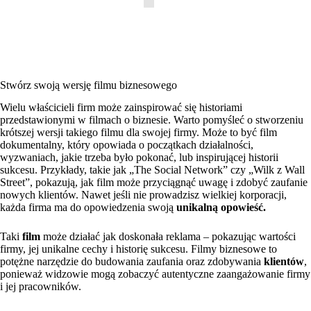
Stwórz swoją wersję filmu biznesowego
Wielu właścicieli firm może zainspirować się historiami
przedstawionymi w filmach o biznesie. Warto pomyśleć o stworzeniu
krótszej wersji takiego filmu dla swojej firmy. Może to być film
dokumentalny, który opowiada o początkach działalności,
wyzwaniach, jakie trzeba było pokonać, lub inspirującej historii
sukcesu. Przykłady, takie jak „The Social Network” czy „Wilk z Wall
Street”, pokazują, jak film może przyciągnąć uwagę i zdobyć zaufanie
nowych klientów. Nawet jeśli nie prowadzisz wielkiej korporacji,
każda firma ma do opowiedzenia swoją
unikalną opowieść.
Taki
film
może działać jak doskonała reklama – pokazując wartości
firmy, jej unikalne cechy i historię sukcesu. Filmy biznesowe to
potężne narzędzie do budowania zaufania oraz zdobywania
klientów
,
ponieważ widzowie mogą zobaczyć autentyczne zaangażowanie firmy
i jej pracowników.