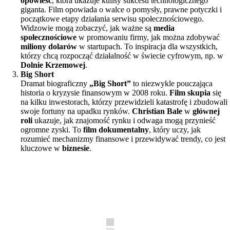
opowieść
, która ukazuje kulisy sukcesu technologicznego
giganta. Film opowiada o walce o pomysły, prawne potyczki i
początkowe etapy działania serwisu społecznościowego.
Widzowie mogą zobaczyć, jak ważne są
media
społecznościowe
w promowaniu firmy, jak można zdobywać
miliony dolarów
w startupach. To inspiracja dla wszystkich,
którzy chcą rozpocząć działalność w świecie cyfrowym, np. w
Dolnie Krzemowej
.
Big Short
Dramat biograficzny
„Big Short”
to niezwykle pouczająca
historia o kryzysie finansowym w 2008 roku.
Film skupia
się
na kilku inwestorach, którzy przewidzieli katastrofę i zbudowali
swoje fortuny na upadku rynków.
Christian Bale
w
głównej
roli
ukazuje, jak znajomość rynku i odwaga mogą przynieść
ogromne zyski. To
film dokumentalny
, który uczy, jak
rozumieć mechanizmy finansowe i przewidywać trendy, co jest
kluczowe w
biznesie
.