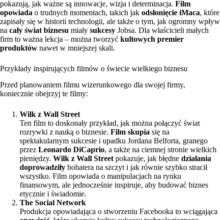
pokazują, jak ważne są innowacje, wizja i determinacja.
Film
opowiada
o trudnych momentach, takich jak
odsłonięcie iMaca
, które
zapisały się w historii technologii, ale także o tym, jak ogromny wpływ
na
cały świat biznesu
miały
sukcesy
Jobsa. Dla właścicieli małych
firm to ważna lekcja – można tworzyć
kultowych premier
produktów
nawet w mniejszej skali.
Przykłady inspirujących filmów o świecie wielkiego biznesu
Przed planowaniem filmu wizerunkowego dla swojej firmy,
koniecznie obejrzyj te filmy:
Wilk z Wall Street
Ten film to doskonały przykład, jak można połączyć świat
rozrywki z nauką o biznesie.
Film skupia
się na
spektakularnym sukcesie i upadku Jordana Belforta, granego
przez
Leonardo DiCaprio
, a także na ciemnej stronie wielkich
pieniędzy.
Wilk z Wall Street
pokazuje, jak błędne
działania
doprowadziły
bohatera na szczyt i jak równie szybko stracił
wszystko. Film opowiada o manipulacjach na rynku
finansowym, ale jednocześnie inspiruje, aby budować biznes
etycznie i świadomie.
The Social Network
Produkcja opowiadająca o stworzeniu Facebooka to wciągająca