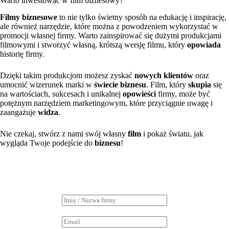
Warto inwestować w film biznesowy?
Filmy biznesowe
to nie tylko świetny sposób na edukację i inspirację,
ale również narzędzie, które można z powodzeniem wykorzystać w
promocji własnej firmy. Warto zainspirować się dużymi produkcjami
filmowymi i stworzyć własną, krótszą wersję filmu, który
opowiada
historię firmy.
Dzięki takim produkcjom możesz zyskać
nowych klientów
oraz
umocnić wizerunek marki w
świecie biznesu
. Film, który
skupia
się
na wartościach, sukcesach i unikalnej
opowieści
firmy, może być
potężnym narzędziem marketingowym, które przyciągnie uwagę i
zaangażuje
widza
.
Nie czekaj, stwórz z nami swój własny
film
i pokaż światu, jak
wygląda Twoje podejście do
biznesu
!
I
m
i
A
ę
d