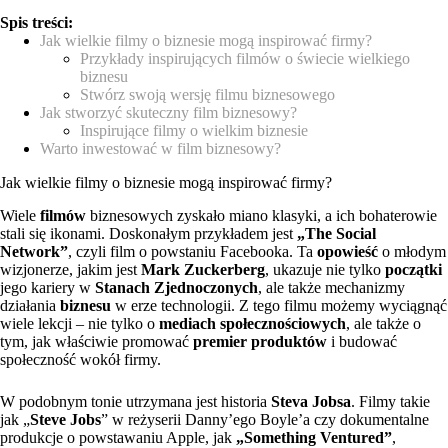
Spis treści:
Jak wielkie filmy o biznesie mogą inspirować firmy?
Przykłady inspirujących filmów o świecie wielkiego
biznesu
Stwórz swoją wersję filmu biznesowego
Jak stworzyć skuteczny film biznesowy?
Inspirujące filmy o wielkim biznesie
Warto inwestować w film biznesowy?
Jak wielkie filmy o biznesie mogą inspirować firmy?
Wiele
filmów
biznesowych zyskało miano klasyki, a ich bohaterowie
stali się ikonami. Doskonałym przykładem jest
„The Social
Network”
, czyli film o powstaniu Facebooka. Ta
opowieść
o młodym
wizjonerze, jakim jest
Mark Zuckerberg
, ukazuje nie tylko
początki
jego kariery w
Stanach Zjednoczonych
, ale także mechanizmy
działania
biznesu
w erze technologii. Z tego filmu możemy wyciągnąć
wiele lekcji – nie tylko o
mediach społecznościowych
, ale także o
tym, jak właściwie promować
premier produktów
i budować
społeczność wokół firmy.
W podobnym tonie utrzymana jest historia
Steva Jobsa
. Filmy takie
jak „
Steve Jobs
” w reżyserii Danny’ego Boyle’a czy dokumentalne
produkcje o powstawaniu Apple, jak
„Something Ventured”
,