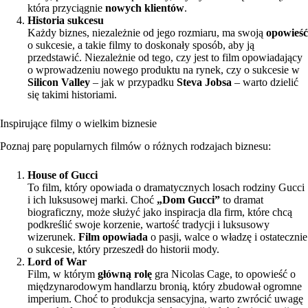
która przyciągnie
nowych klientów
.
Historia sukcesu
Każdy biznes, niezależnie od jego rozmiaru, ma swoją
opowieść
o sukcesie, a takie filmy to doskonały sposób, aby ją
przedstawić. Niezależnie od tego, czy jest to film opowiadający
o wprowadzeniu nowego produktu na rynek, czy o sukcesie w
Silicon Valley
– jak w przypadku
Steva Jobsa
– warto dzielić
się takimi historiami.
Inspirujące filmy o wielkim biznesie
Poznaj parę popularnych filmów o różnych rodzajach biznesu:
House of Gucci
To film, który opowiada o dramatycznych losach rodziny Gucci
i ich luksusowej marki. Choć
„Dom Gucci”
to dramat
biograficzny, może służyć jako inspiracja dla firm, które chcą
podkreślić swoje korzenie, wartość tradycji i luksusowy
wizerunek.
Film opowiada
o pasji, walce o władzę i ostatecznie
o sukcesie, który przeszedł do historii mody.
Lord of War
Film, w którym
główną rolę
gra Nicolas Cage, to opowieść o
międzynarodowym handlarzu bronią, który zbudował ogromne
imperium. Choć to produkcja sensacyjna, warto zwrócić uwagę