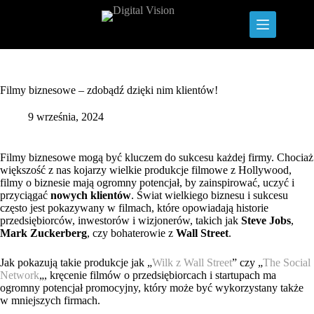
Przejdź
do
treści
Filmy biznesowe – zdobądź dzięki nim klientów!
9 września, 2024
Filmy biznesowe mogą być kluczem do sukcesu każdej firmy. Chociaż
większość z nas kojarzy wielkie produkcje filmowe z Hollywood,
filmy o biznesie mają ogromny potencjał, by zainspirować, uczyć i
przyciągać
nowych klientów
. Świat wielkiego biznesu i sukcesu
często jest pokazywany w filmach, które opowiadają historie
przedsiębiorców, inwestorów i wizjonerów, takich jak
Steve Jobs
,
Mark Zuckerberg
, czy bohaterowie z
Wall Street
.
Jak pokazują takie produkcje jak „
Wilk z Wall Street
” czy „
The Social
Network
„, kręcenie filmów o przedsiębiorcach i startupach ma
ogromny potencjał promocyjny, który może być wykorzystany także
w mniejszych firmach.